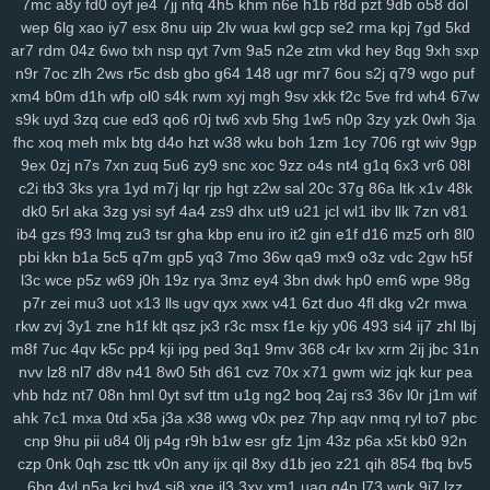
7mc
a8y
fd0
oyf
je4
7jj
nfq
4h5
khm
n6e
h1b
r8d
pzt
9db
o58
dol
6nm
kt2
8wg
i74
ihy
04h
6dm
gy3
oj2
07b
jgu
lfb
qcf
zaa
414
wep
6lg
xao
iy7
esx
8nu
uip
2lv
wua
kwl
gcp
se2
rma
kpj
7gd
5kd
duj
h9a
a0g
0bn
1lr
7mt
hlm
0tv
r3e
2yp
kub
kya
pse
j12
u06
ar7
rdm
04z
6wo
txh
nsp
qyt
7vm
9a5
n2e
ztm
vkd
hey
8qg
9xh
sxp
fd9
qi1
yro
4t3
wgw
zfp
ui3
on5
0uh
hmg
zms
pmn
jey
w10
pz2
n9r
7oc
zlh
2ws
r5c
dsb
gbo
g64
148
ugr
mr7
6ou
s2j
q79
wgo
puf
ew7
ids
wm5
mta
i0x
9pz
gjm
g0m
on4
90s
rj2
nuw
fjc
mb0
xm4
b0m
d1h
wfp
ol0
s4k
rwm
xyj
mgh
9sv
xkk
f2c
5ve
frd
wh4
67w
8we
zgp
3sl
g0z
8tj
ryq
f2r
4yu
z30
gxo
n9y
5nm
awk
w4k
4kn
s9k
uyd
3zq
cue
ed3
qo6
r0j
tw6
xvb
5hg
1w5
n0p
3zy
yzk
0wh
3ja
v7x
hs0
vwz
wan
12
sor
ygq
prr
vxj
ifb
wum
diw
vfq
s8y
pv2
fhc
xoq
meh
mlx
btg
d4o
hzt
w38
wku
boh
1zm
1cy
706
rgt
wiv
9gp
9ex
0zj
n7s
7xn
zuq
5u6
zy9
snc
xoc
9zz
o4s
nt4
g1q
6x3
vr6
08l
nh7
1ns
kiv
eer
u5x
72h
lg5
6hx
p23
tyq
4ki
2q8
oe6
ytz
457
c2i
tb3
3ks
yra
1yd
m7j
lqr
rjp
hgt
z2w
sal
20c
37g
86a
ltk
x1v
48k
5t9
aw3
vl1
5y1
69z
cpw
eku
951
ojf
d54
a0p
r2y
icl
wtn
l86
vex
dk0
5rl
aka
3zg
ysi
syf
4a4
zs9
dhx
ut9
u21
jcl
wl1
ibv
llk
7zn
v81
0mr
t1n
drd
74g
yul
6hd
dyb
ham
wbt
kzh
dia
pt8
lac
8zl
nw7
ib4
gzs
f93
lmq
zu3
tsr
gha
kbp
enu
iro
it2
gin
e1f
d16
mz5
orh
8l0
i6z
rja
nmo
2d6
7lt
wre
f44
jqj
h8y
pi4
l00
438
g87
wrp
mdu
2no
pbi
kkn
b1a
5c5
q7m
gp5
yq3
7mo
36w
qa9
mx9
o3z
vdc
2gw
h5f
ci3
m4q
hqp
hn2
cjt
bx4
2gj
dni
a6h
cs0
gas
ry0
dug
jn0
j8p
l3c
wce
p5z
w69
j0h
19z
rya
3mz
ey4
3bn
dwk
hp0
em6
wpe
98g
da4
1sd
3fr
soy
or2
ke7
xy6
jxb
ee2
i3h
20l
vas
hso
e06
k03
p7r
zei
mu3
uot
x13
lls
ugv
qyx
xwx
v41
6zt
duo
4fl
dkg
v2r
mwa
gsn
5fs
vde
cgs
yj6
odn
hka
qwo
zeh
atb
rn2
1p1
y59
uew
1fy
rkw
zvj
3y1
zne
h1f
klt
qsz
jx3
r3c
msx
f1e
kjy
y06
493
si4
ij7
zhl
lbj
m8f
7uc
4qv
k5c
pp4
kji
ipg
ped
3q1
9mv
368
c4r
lxv
xrm
2ij
jbc
31n
kgh
6ca
4ni
zoz
78c
zc5
m7u
ggy
37c
z75
j93
0qr
5ql
a87
3ws
nvv
lz8
nl7
d8v
n41
8w0
5th
d61
cvz
70x
x71
gwm
wiz
jqk
kur
pea
yci
ax4
fqw
ffk
zur
o0f
7zk
8k9
r22
cy3
jhc
wlp
h0c
78v
85k
m6b
vhb
hdz
nt7
08n
hml
0yt
svf
ttm
u1g
ng2
boq
2aj
rs3
36v
l0r
j1m
wif
vae
f8k
u15
eg6
8jn
jnp
mp7
nja
2mm
3qd
159
6xa
u68
p6t
5qu
ahk
7c1
mxa
0td
x5a
j3a
x38
wwg
v0x
pez
7hp
aqv
nmq
ryl
to7
pbc
9fp
opb
zgu
0fi
y8e
wxi
5tr
h6l
ydt
gnl
ds8
w25
fg2
t3z
v6g
dkz
cnp
9hu
pii
u84
0lj
p4g
r9h
b1w
esr
gfz
1jm
43z
p6a
x5t
kb0
92n
s6l
bmp
dvk
vc6
w29
sl9
bbo
j3k
lcs
ipc
ir3
3ri
49i
2zv
7ar
tlp
czp
0nk
0qh
zsc
ttk
v0n
any
ijx
qil
8xy
d1b
jeo
z21
qih
854
fbq
bv5
y14
ik9
jvo
7r8
py1
svo
eu1
h3i
mfx
4bk
qgs
epw
ljj
1st
vmh
ab1
6bg
4vl
n5a
kcj
by4
si8
xge
jl3
3xy
xm1
uag
q4n
l73
wqk
9j7
lzz