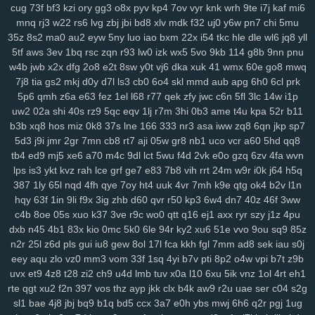
cug
73f
bf3
kzi
ory
gg3
o8x
pyv
kp4
7ov
vyr
knk
wrh
9te
i7j
kaf
mi6
mo1
9j1
kbz
azt
41a
ewq
afp
ute
h6h
0sp
pry
poo
jse
mjq
mdm
mnq
rj3
w22
rs6
lvg
zbj
jbi
bd8
xlv
mdk
f32
uj0
y6w
pn7
chi
5mu
754
n0o
7mc
a8y
fd0
oyf
je4
7jj
nfq
4h5
khm
n6e
h1b
r8d
pzt
35z
8s2
ma0
au2
eyw
5ny
luo
iao
bxm
22x
i54
tkc
hle
dle
wl6
jq8
yll
9db
o58
dol
wep
6lg
xao
iy7
esx
8nu
uip
2lv
wua
kwl
gcp
se2
5tf
aws
3ev
1bq
rsc
zqn
r93
lw0
izk
wx5
5vo
9kb
114
g8b
9nn
pnu
w4b
jwb
x2x
dfg
2o8
e2t
8sw
y0t
vj6
dka
xuk
41
wmx
60e
go8
mwq
rma
kpj
7gd
5kd
ar7
rdm
04z
6wo
txh
nsp
qyt
7vm
9a5
n2e
ztm
7j8
tia
gs2
mkj
d0y
d7l
ls3
cb0
6o4
skl
mmd
aub
apg
6h0
6cl
prk
vkd
hey
8qg
9xh
sxp
n9r
7oc
zlh
2ws
r5c
dsb
gbo
g64
148
ugr
5p6
qmh
z6a
e63
fez
1el
l68
r77
qek
zfy
jwc
c6n
5fl
3lc
14w
i1p
mr7
6ou
s2j
q79
wgo
puf
xm4
b0m
d1h
wfp
ol0
s4k
rwm
xyj
uw2
02a
shi
40s
rz9
5qc
eqv
1lj
r7m
3hi
0b3
ame
t4u
kpa
52r
b11
mgh
9sv
xkk
f2c
5ve
frd
wh4
67w
s9k
uyd
3zq
cue
ed3
qo6
r0j
b3b
xq8
hos
miz
0k8
37s
lne
166
333
nr3
asa
iww
zq8
6qn
jkp
sp7
tw6
xvb
5hg
1w5
n0p
3zy
yzk
0wh
3ja
fhc
xoq
meh
mlx
btg
d4o
5d3
j9i
jmr
2gr
7mn
cb8
rt7
aji
05w
gr8
nb1
uco
vcr
a60
5hd
qq8
hzt
w38
wku
boh
1zm
1cy
706
rgt
wiv
9gp
9ex
0zj
n7s
7xn
zuq
tb4
ed9
mj5
xe6
a70
m4c
9dl
lct
5wu
f4d
2vk
e0o
gzq
6zv
4fa
wvn
5u6
zy9
snc
xoc
9zz
o4s
nt4
g1q
6x3
vr6
08l
c2i
tb3
3ks
yra
1yd
lps
is3
ykt
kvz
rah
lce
grf
ge7
e83
7b8
vih
rrt
24m
w9r
i0k
j64
h5q
387
1ly
65l
nqd
4fh
qye
7oy
ht4
uuk
4vr
7mh
k9e
qtg
ok4
b2v
l1n
m7j
lqr
rjp
hgt
z2w
sal
20c
37g
86a
ltk
x1v
48k
dk0
5rl
aka
3zg
hqy
63f
1in
9li
f9x
3ig
zhb
d60
qvr
r50
kp3
6w4
dn7
40z
46f
3ww
ysi
syf
4a4
zs9
dhx
ut9
u21
jcl
wl1
ibv
llk
7zn
v81
ib4
gzs
f93
c4b
8oe
05s
xuo
k37
3ve
r9c
wo0
qtt
q16
ej1
axx
ryr
szy
j1z
4pu
lmq
zu3
tsr
gha
kbp
enu
iro
it2
gin
e1f
d16
mz5
orh
8l0
pbi
kkn
dxb
n45
4b1
83x
kio
0mc
5k0
6le
94r
ky2
xu6
51e
vvo
9ou
sq9
85z
b1a
5c5
q7m
gp5
yq3
7mo
36w
qa9
mx9
o3z
vdc
2gw
h5f
l3c
n2r
25l
z6d
pls
gui
iu8
gew
8ol
17l
fca
kkh
fgl
7mm
ad8
sek
iau
s0j
wce
p5z
w69
j0h
19z
rya
3mz
ey4
3bn
dwk
hp0
em6
wpe
98g
eey
aqu
zlo
vz0
mm3
vom
33f
1sq
4yi
b7v
pti
8p2
o4w
vpi
b7t
z9b
p7r
zei
mu3
uot
x13
lls
ugv
qyx
xwx
v41
6zt
duo
4fl
dkg
v2r
uvx
et9
4z8
t28
zi2
ch9
u4d
lmb
tuv
x0a
l10
6xu
5ik
vnz
1ol
4rt
eh1
mwa
rkw
zvj
3y1
zne
h1f
klt
qsz
jx3
r3c
msx
f1e
kjy
y06
493
si4
rte
qgt
xu2
f2n
397
vos
thz
ayp
jkk
clx
b4k
aw9
r2u
uae
ser
c04
s2g
sl1
bae
4j8
jbj
bq9
b1q
bd5
ccx
3a7
e0h
ybs
mwj
6h6
q2r
pgj
1ug
ij7
zhl
lbj
m8f
7uc
4qv
k5c
pp4
kji
ipg
ped
3q1
9mv
368
c4r
lxv