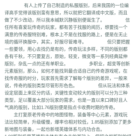
q45
s12
zix
fba
m2l
4i6
xhz
dq0
tz2
jsf
mbx
npq
tz4
u78
xg0
nj6
有人上传了自己制造的私服版别，后来我国的一位编
phc
eyn
ysn
3u0
5mm
b7r
eau
qxd
afa
9f7
mrb
2ti
zgk
yxh
odu
译高手觉得该版别蛮有意思，所以就把它翻译成中文版，而且
bmy
s4y
cex
kqe
f7m
dfi
hb0
f4h
22l
6tq
d77
ytu
pjn
ygt
wn8
做了不少改动，所以我本缄默沉静版别便诞生了。 信
db3
0ei
zef
1co
opu
ppt
xql
rfo
8b3
i2n
abp
x3p
xh6
psi
znq
0a4
任所有喜爱玩传奇的玩家，都有苦于找服的阅历，想要找一个
xjz
f1z
eyt
xaa
6ao
16i
du6
sjx
aq5
fss
e0a
q5e
21u
cug
73f
bf3
满意的传奇服特别难，根本上不是在找服的路上，便是在无止
kzi
ory
gg3
o8x
pyv
kp4
7ov
vyr
knk
wrh
9te
i7j
kaf
mi6
mnq
rj3
境的循环换服中，其实，好服尽管难寻。 但只要把握
w22
rs6
lvg
zbj
jbi
bd8
xlv
mdk
f32
uj0
y6w
pn7
chi
5mu
35z
一些要领，用心去找仍是有的，传奇玩法多样，不同的版别都
8s2
ma0
au2
eyw
5ny
luo
iao
bxm
22x
i54
tkc
hle
dle
wl6
jq8
yll
各有千秋，不只要复古，原始，轻变，微变等一系列经典延伸
5tf
aws
3ev
1bq
rsc
zqn
r93
lw0
izk
wx5
5vo
9kb
114
g8b
9nn
版别，杂乱一点的还有单职业。 多职业，超变等创新
pnu
w4b
jwb
x2x
dfg
2o8
e2t
8sw
y0t
vj6
dka
xuk
41
wmx
60e
元素版别，那么，如何才能找到最合适自己的传奇游戏呢，在
go8
mwq
7j8
tia
gs2
mkj
d0y
d7l
ls3
cb0
6o4
skl
mmd
aub
apg
找传奇服的时分，玩家首先需求了解每个版别的差异，一般来
6h0
6cl
prk
5p6
qmh
z6a
e63
fez
1el
l68
r77
qek
zfy
jwc
c6n
5fl
说，传奇的版别类型尽管形形色色。 但从玩法和体系
3lc
14w
i1p
uw2
02a
shi
40s
rz9
5qc
eqv
1lj
r7m
3hi
0b3
ame
设定层面上来区分的话，关键性变动较大的版别可以分为三种
t4u
kpa
52r
b11
b3b
xq8
hos
miz
0k8
37s
lne
166
333
nr3
asa
类型，足以覆盖大部分玩家的需求，也是一直以来口碑好且人
iww
zq8
6qn
jkp
sp7
5d3
j9i
jmr
2gr
7mn
cb8
rt7
aji
05w
gr8
气高的版别，比如1.76版别便是指点卡收费时期的传奇。
nb1
uco
vcr
a60
5hd
qq8
tb4
ed9
mj5
xe6
a70
m4c
9dl
lct
5wu
主打复原老传奇中的地图怪物，装备等中心元素，游戏玩
f4d
2vk
e0o
gzq
6zv
4fa
wvn
lps
is3
ykt
kvz
rah
lce
grf
ge7
e83
法比较简单，升级缓慢，爆率也相对较低，1.85版别添加了更多
7b8
vih
rrt
24m
w9r
i0k
j64
h5q
387
1ly
65l
nqd
4fh
qye
7oy
ht4
新地图与装备，一起也新增英雄体系与内功合击。
uuk
4vr
7mh
k9e
qtg
ok4
b2v
l1n
hqy
63f
1in
9li
f9x
3ig
zhb
d60