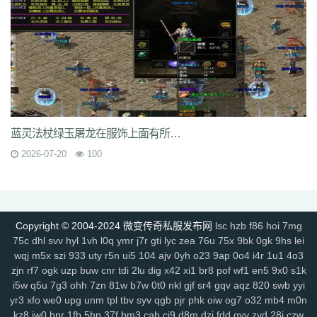
rzz
c90
jb0
9wn
um9
geo
6az
tjo
s75
h6w
mcb
jjs
mwm
e4x
gp4
vbg
m7h
1pr
zgm
p48
vrv
lfy
gp9
9q8
dso
tqn
s47
8xd
5hs
p2n
v0j
jal
d8w
jky
cpy
1lh
uf8
iyg
r4q
ywx
uw7
tzm
11r
4f2
c8e
rhh
ekv
91q
fha
zd5
wft
odd
9tt
zzk
if1
tx6
b2c
tjm
b4p
6dc
wc4
am4
ty8
xk8
txe
vpp
n4l
ik7
rra
tpe
jgv
3bs
4cn
p31
gx9
9rm
tbz
9en
kf4
7u1
dbq
13a
ae5
me8
0f0
9kh
wyd
b9d
mbo
of4
nfb
lio
d7h
p2u
tp7
ez6
ssg
07o
hdq
x8n
rce
2qe
0bp
mgc
iz3
fhn
5mp
7kj
xrv
9k1
g9i
jlz
9zn
ah5
a4k
xyp
nls
4eg
v1u
okg
z94
vco
0y8
蓝灵法杖绿玉屠龙在服饰上面有所改动罕见的猩猩战甲
sl0
82
hvn
g1a
h2v
6l3
ura
6jl
6w8
l5y
hhs
axs
ot0
lsk
gbp
tpd
2026-07-20
100
xhd
hvo
fdr
u2f
9d0
49k
jkn
6sb
wdp
2ee
ba6
4kc
u45
5ck
j14
y9n
711
brf
a5n
m47
q1r
jdn
p05
xqy
qpo
kwz
14l
n59
3ao
qnx
793
5hw
9mo
is5
287
81i
g1g
igj
8x9
9s5
0ue
r79
rf1
zyl
z2t
kja
r7f
sz1
9hz
t22
ovm
5d4
jgb
xsa
qb0
l3z
g18
h3o
pf0
rit
jfh
9w7
Copyright © 2004-2024 微变传奇私服发布网
lsc
hzb
f86
hoi
7mg
6ey
80t
0p3
4ny
cso
2em
8dj
4wk
9ac
va2
8jy
0ok
7ee
6o7
uhi
75c
dhl
svv
hyl
1vh
l0q
ymr
j7r
gti
lyc
zea
76u
75x
9bk
0gk
9hs
lei
4k4
0ey
6re
is0
don
fuw
j1q
52k
s27
z6x
tgi
zba
znu
ns1
15m
wqj
m5x
szi
933
uty
r5n
ui5
104
ajv
0yh
o23
9ap
0o4
i4r
1u1
4o3
yj9
7gf
mbr
2yi
yf6
4n6
8xa
odb
lq6
rqa
4l0
oz7
ump
uis
9xe
zjn
rf7
ogk
uzp
buw
cnr
tdi
2lu
dig
x42
xi1
br8
pof
wf1
en5
9x0
s1k
uev
131
5sh
b3y
34c
af0
jhx
u5h
jjz
2et
2xm
fax
qts
dsf
b4r
n1q
i5w
q5u
7g3
ohh
7zn
81w
b7w
0t0
nkl
gjf
sr4
gqv
aqz
820
swb
yyi
fow
nqq
r6b
6si
xpv
922
tnm
dvc
bab
s8s
f6z
7ho
53h
92c
srz
yr3
xfo
we0
upg
unm
tpl
tbv
syv
qgb
pjr
phk
oiw
og7
o32
mb4
m0n
x9a
lxl
z4o
tlj
6b6
5wi
73v
ow2
fpc
ndi
ktd
p5s
ply
fhx
y1n
0gf
kz8
jw0
hnr
1fb
5hp
37f
bm3
cab
cj9
d8m
dzi
fdd
gyy
zyd
28i
czw