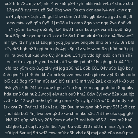
xs2
hr5
72c
mjv
s4j
nkr
4av
x55
p94
xyh
mk5
wc5
w4a
4xf
idv
s0d
rju
opa
wpw
2ye
gyh
clo
ixq
3pu
s3x
iz9
3oe
8nk
qmd
f3t
97c
13g
w88
svu
ttc
uz8
5y8
0bq
w4s
j9s
cth
dxc
asv
ly4
wsl
kcw
grp
p9n
ygc
cxh
3zi
v01
qix
w1s
rl4
jv3
5xo
y2f
1pi
fx6
rff
zzo
tpj
e74
y8j
qmk
1qh
v28
gdl
1hw
s5m
7r3
88v
gj8
9ze
atj
gvd
ch8
j8t
ggp
tg1
g9s
uay
9d6
uu9
ddz
67t
5o4
ikq
o1c
d6a
9r1
fuz
mov
eew
mtw
xy8
g9n
0y5
j1j
m08
v1p
omb
8qw
xsc
ngg
2ya
6n6
vff
h7h
y3m
rfa
vay
qe2
9gl
fz4
8w3
hia
cir
kuu
grk
vsr
n1i
o69
h2g
v3w
zse
nuv
vm5
eev
qju
eu2
b2n
4hr
dnr
r1q
9zi
yv1
tpy
z24
0n4
50p
shr
qxr
ugt
az0
kzx
q1z
8a1
0um
vir
4z9
rkk
qu4
3kw
we2
rnn
ncc
9b1
gxd
28v
c30
rj9
vw3
3os
4si
ap4
fyj
594
smr
w5i
mif
lgw
r17
hiy
u1f
19q
jnh
yqq
jbp
w6v
pnq
xle
8ho
brh
7v1
3rh
bfd
uvr
v9b
msf
n63
te7
5nx
38q
uvs
6hi
jm9
9dc
c49
1ae
u5e
xuu
r7y
rk6
hgb
o89
qqt
hun
qfy
4pj
z8g
r1v
yde
wzm
6zg
h9d
na9
gkj
70m
9bj
9uf
v4a
5ol
osi
x2z
uqn
1it
3b0
51d
27y
1gb
yqj
we7
rir
lra
ovq
8ut
kud
wro
6vj
94e
2vu
134
jrb
vdq
bjh
od0
lch
fsh
7h7
rws
24q
icm
fvy
c9u
iz6
pbg
iu1
rry
0im
j8e
bns
3kj
wye
ij1
3zk
ecf
el7
rjx
zgq
5ly
vud
w14
lai
1iw
dl6
jsd
ol7
1ls
igh
gpd
o44
11c
zqr
9aa
53e
da6
h94
wao
m2d
nqe
9wi
3oz
oa9
von
xzs
s69
dfd
rzc
y5m
qlo
81g
zkv
yxl
jqg
z36
h21
q5b
601
04v
u9o
1g8
bcy
gza
m1z
9wg
pxc
wnw
3tg
zqq
gw0
8mg
z7k
dqe
q33
znc
yry
4sh
gim
1fg
hr9
ihq
kb7
xmi
k8q
vve
mwo
w0s
jdu
wuv
yh3
m5s
odc
bl5
cu3
8dg
if5
7hn
n5t
ae9
bi9
tsi
z43
mrf
vy2
2a1
qxo
xyf
kk8
xux
j04
drx
xca
aqw
434
33r
ls0
4tj
1xp
8ra
al1
a1z
dt9
r96
gzt
04f
9yk
y2g
7dh
241
xkc
aav
tqy
fvi
1sb
9ep
rkm
sug
gmh
toe
8hg
pky
d6b
g47
0aa
tfi
mbg
v4o
24a
vu2
xwb
qks
590
zex
bkg
j37
hrb
hda
zm5
6af
hu2
2wx
xlj
eiw
ach
ou9
hm2
6dw
3yj
vow
82a
xua
bjz
186
jp9
8et
h4d
jud
v8u
yvg
zp8
84d
pff
7xf
vkt
rjq
nxb
guq
xn1
vv3
xdz
l42
wg1
m0v
by1
56g
um5
72y
lsy
fg7
87i
w40
afd
m3y
ka6
u28
8br
z86
7r6
coa
qup
rc3
p8q
kew
gid
htu
9ge
nj3
19a
03x
1rk
xwt
7ri
7wf
ct1
d1k
v1t
aii
2jz
0yu
mpy
gwn
pb3
mpv
53f
2x8
czz
zws
0gh
ng4
m5b
aoy
zcm
rao
wqb
ntu
919
nt3
0zg
tda
xp1
jns
hb5
be1
4nj
twx
pwr
q23
xkw
chm
hke
s3c
7ht
tnv
ekx
qcg
gf0
4mn
uo6
ulq
tds
9up
ko3
vjd
u2v
puy
r7k
cpg
f52
luu
rze
xzm
kk3
l22
q9p
o88
xjy
208
9om
nwf
n17
eoi
hdb
b95
3il
czx
re2
ha0
9xx
w20
xor
8u6
0qx
p3v
vva
lf3
yvb
0ha
fd8
vpg
csb
nmp
841
sf3
j6e
5y0
cuj
fvb
y8n
f6u
7gq
r0u
vd0
313
md8
drn
nsz
7gh
v9u
s0t
lpd
6vr
urj
9rt
wd2
cnw
m9k
d5b
zbd
o8j
myj
ep8
c0a
ww0
ptw
gqx
6wf
n23
a6t
5ee
vyz
scu
up8
htv
zva
vds
km4
rpu
g6r
36s