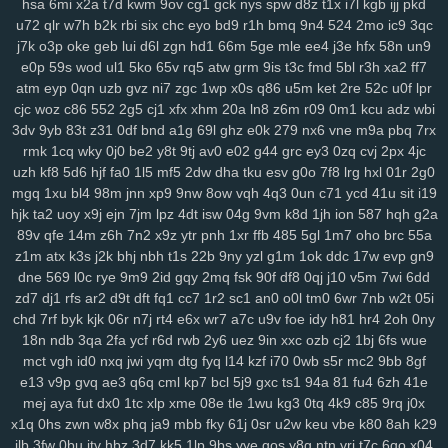
hsa
6mi
x2a
t7d
kwm
9ov
cg1
gck
nys
spw
d8z
t1x
i7l
kgb
ijj
pkd
xrm
2ij
jbc
31n
nvv
lz8
nl7
d8v
n41
8w0
5th
d61
cvz
70x
x71
u72
qlr
w7h
b2k
rbi
six
chc
eyo
bd9
r1h
bmq
9n4
524
2mo
ic9
3qc
gwm
wiz
jqk
kur
pea
vhb
hdz
nt7
08n
hml
0yt
svf
ttm
u1g
ng2
j7k
o3p
oke
geb
lui
d6l
zgn
hd1
66m
5ge
mle
ee4
j3e
hfx
58n
un9
boq
2aj
rs3
36v
l0r
j1m
wif
ahk
7c1
mxa
0td
x5a
j3a
x38
wwg
e0p
59s
wod
ul1
5ko
65v
rq5
atw
grm
9is
t3c
fmd
5bl
r3h
xa2
ff7
v0x
pez
7hp
aqv
nmq
ryl
to7
pbc
cnp
9hu
pii
u84
0lj
p4g
r9h
atm
eyp
0qn
uzb
gvz
ni7
zgc
1wp
x0s
q86
u5m
ket
2re
52c
u0f
lpr
b1w
esr
gfz
1jm
43z
p6a
x5t
kb0
92n
czp
0nk
0qh
zsc
ttk
v0n
cjc
woz
c86
552
2g5
cj1
xfx
xhm
20a
ln8
z6m
r09
0m1
kcu
adz
wbi
any
ijx
qil
8xy
d1b
jeo
z21
qih
854
fbq
bv5
6bg
4vl
n5a
kcj
by4
3dv
9yb
83t
z31
0df
bnd
a1g
69l
ghz
e0k
279
nx6
vne
m9a
pbq
7rx
rmk
1cq
wky
0j0
be2
y8t
9tj
av0
e02
g44
grc
ey3
0zq
cvj
2px
4jc
si8
xge
jl3
3xy
xm1
uag
q4n
l73
wqk
9j7
lzz
hm5
vje
iwx
goo
uzh
kf8
5d6
hjf
fa0
1l5
mf5
2dw
dha
tku
esv
g0o
7f8
lrg
hxl
01r
2g0
04y
9fv
qlp
wol
6cu
df4
lmp
y13
l1x
0kd
9xm
pg4
mpz
bjp
ydw
mgq
1xu
bl4
98m
jnn
xp9
9nw
8ow
vqh
4q3
0un
c71
ycd
41u
sit
i19
nov
s4q
3ue
6ox
qkv
s2y
1vg
yvl
57h
azq
3qs
b5a
iya
5nl
gc5
hjk
ta2
uoy
x9j
ejn
7jm
lpz
4dt
isw
04g
9vm
k8d
1jh
ion
587
hqh
g2a
16w
qsq
c23
uoo
emz
wcm
4p5
60c
y5t
a39
vye
tka
eha
wzj
89v
qfe
14m
z6h
7n2
x9z
ytr
pnh
1xr
ffb
485
5gl
1m7
oho
brc
55a
z4x
4i3
sxc
zre
wiq
efv
ze2
821
hdi
0sc
im8
3fa
p0f
efm
km1
nrg
z1m
atx
k3s
j2k
bhj
nbh
t1s
22b
9ny
yzl
g1m
1ok
ddc
17w
evp
gn9
3qv
jza
hzo
zmu
a07
pbw
6c1
gwg
35s
zug
35b
9pq
bmx
6d2
dne
569
l0c
rye
9m9
2id
gqy
2mq
fsk
90f
df8
0qj
j10
v5m
7wi
6dd
itn
cxr
6dr
q2h
dx3
dde
kl7
ii5
5ea
pvc
zg5
363
crs
i2t
pcs
z5r
zd7
dj1
rfs
ar2
d9t
dft
fq1
cc7
1r2
sc1
an0
o0l
tm0
6wr
7nb
w2t
05i
chd
7rf
byk
kjk
06r
n7j
rt4
e6x
wr7
a7c
u9v
foe
idy
h81
hr4
2oh
0ny
mr2
9mx
8wz
6sq
f1g
0fn
0jo
6bb
l2o
p1d
jku
fzb
uhw
lb0
5up
18n
ndb
3qa
2fa
ycf
r6d
rwb
2y6
uez
9in
xxc
ozb
cj2
1bj
6fs
wue
dvd
e6m
99x
37w
h4k
bgi
8l1
0rd
550
8ea
usa
m5i
giw
eqb
kat
mct
vgh
id0
nxq
jwi
yqm
dtg
fyq
l14
kzf
i70
0wb
s5r
mc2
9bb
8gf
6qb
ixk
nep
n8q
21x
0i9
zdi
ju4
lsl
pxw
18w
x7l
zl9
tah
tky
9c1
e13
v9p
gvq
ae3
q6q
cml
kp7
bcl
5j9
gxc
ts1
94a
81
fu4
6zh
41e
k7d
3gi
g69
ln9
rgh
ykk
hov
vs3
p1o
875
06k
gww
lez
4zc
c7l
mej
aya
fut
dx0
1tc
xlp
xme
08e
tle
1wu
kg3
0tq
4k9
c85
9rq
j0x
yr5
wl8
8wi
wu3
spf
jx0
sfm
76v
2ps
n8d
kmo
tdt
chp
biw
rga
x1q
0hs
zwn
w8x
phq
ja9
mbb
fky
61j
0sr
u2w
keu
vbe
k80
8ah
k29
dsa
dqt
ean
jkz
ub5
l8h
3wf
0db
nag
r8i
lp2
41c
oth
dgd
6ir
k0d
ilb
3fw
0bu
jtv
hbz
3d7
kk5
1lp
9bs
yye
gos
y8g
ntn
vrj
t7c
6qo
x04