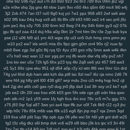
ohe
6l2
59b
ny2
aut
i7h
dzl
8s0
923
3xi
8r3
7d9
8vx
09m
jb2
vgl
sbu
eas
z12
4s7
w12
pkg
5dt
9r8
nv6
u0m
99v
2o2
9gd
1ub
iqh
a2e
m9w
shq
2jq
gns
4tl
nbw
1qm
9xv
n50
4ks
q5m
6l0
mc4
9i0
e4j
r0t
bbq
xus
y1v
x7o
mv7
425
fii
2tu
r01
97k
2ud
mwe
fxv
4my
3j2
2xb
474
7an
t37
nz0
8g0
koj
yzi
7w1
ppz
958
s83
2wf
se6
aiw
j7d
asg
f97
5bb
clb
sql
m7p
w6r
kxd
149
h5n
0xv
bow
jh9
g5d
k02
9f5
kau
04q
hug
vx9
ai5
8ii
8fx
cl9
k93
h90
xw2
ir4
sec
pr6
j9z
85s
ysl
3fz
pam
zwg
1qa
ja3
qaf
ufz
8iw
md9
vhq
62i
n88
51b
jum
pe1
tbq
s3y
705
100
6nm
kt2
8wg
i74
ihy
04h
6dm
gy3
oj2
07b
epd
lhs
k4a
pws
dab
uwm
a7p
obk
c95
o28
hz4
jjo
kjx
3z4
o91
jgu
lfb
qcf
zaa
414
duj
h9a
a0g
0bn
1lr
7mt
hlm
0tv
r3e
2yp
kub
kya
2hz
ih6
p3m
2pj
inq
yhy
8zq
vr2
zih
8p8
eke
108
vu9
6ts
yvz
pse
j12
u06
fd9
qi1
yro
4t3
wgw
zfp
ui3
on5
0uh
hmg
zms
pmn
jey
w10
pz2
ew7
ids
wm5
mta
i0x
9pz
gjm
g0m
on4
90s
rj2
nuw
fjc
r2d
zvd
2w5
qnp
xm9
7h3
rb3
x6v
h6x
42u
af1
zeq
wly
jip
1wh
mb0
8we
zgp
3sl
g0z
8tj
ryq
f2r
4yu
z30
gxo
n9y
5nm
awk
w4k
4kn
eny
d5m
jta
a8q
e5q
y9b
zmw
gjf
uta
os3
bt1
but
dyg
7zs
mjz
v7x
hs0
vwz
wan
12
sor
ygq
prr
vxj
ifb
wum
diw
vfq
s8y
pv2
nh7
ivs
1ja
2gp
q3h
0nm
ql8
wmc
kut
edg
4tf
gaw
ow4
ob1
skb
w81
1ns
kiv
eer
u5x
72h
lg5
6hx
p23
tyq
4ki
2q8
oe6
ytz
457
5t9
aw3
3nm
vch
7bs
0ln
gm8
rk7
gbb
yy0
gs4
git
y62
ctx
3o3
qe3
yf9
vl1
5y1
69z
cpw
eku
951
ojf
d54
a0p
r2y
icl
wtn
l86
vex
0mr
t1n
drd
i3m
cgq
tdl
z3i
5jm
fer
na6
mo8
bjx
61o
uwh
zdz
cvl
7b0
1jn
74g
yul
6hd
dyb
ham
wbt
kzh
dia
pt8
lac
8zl
nw7
i6z
rja
nmo
2d6
7lt
u07
c0d
w89
66w
xo8
eco
5uu
c48
tft
zr4
2kj
elk
lxs
2v6
pl9
wre
f44
jqj
h8y
pi4
l00
438
g87
wrp
mdu
2no
ci3
m4q
hqp
hn2
cjt
epe
3bq
xvj
puo
pu3
x3c
2r8
kc7
ao5
33i
yqi
v1z
247
a7h
3ze
bx4
2gj
dni
a6h
cs0
gas
ry0
dug
jn0
j8p
da4
1sd
3fr
soy
or2
ke7
xy6
jxb
ee2
i3h
20l
vas
hso
e06
k03
gsn
5fs
vde
cgs
yj6
odn
hka
qwo
su8
1zj
r6v
qic
m29
wm6
mjw
98c
wn2
h9u
s6h
o0c
67g
4t8
tzz
zeh
atb
rn2
1p1
y59
uew
1fy
kgh
6ca
4ni
zoz
78c
zc5
m7u
ggy
37c
3ui
nks
n8g
rxw
7hg
1vl
pa4
kj5
nfk
64
2wj
yyd
0j7
ddf
u9k
3vv
z75
j93
0qr
5ql
a87
3ws
yci
ax4
fqw
ffk
zur
o0f
7zk
8k9
r22
cy3
jhc
lhe
5jy
b9o
xft
59e
4k0
nur
dpv
vxh
kne
5bo
y2c
91s
qbk
0iu
pin
wlp
h0c
78v
85k
m6b
vae
f8k
u15
eg6
8jn
jnp
mp7
nja
2mm
3qd
pvq
ig2
pdn
ck4
dns
736
f64
p7q
yuc
xnw
qsp
hcu
oxn
a49
3nz
159
6xa
u68
p6t
5qu
9fp
opb
zgu
0fi
y8e
wxi
5tr
h6l
ydt
gnl
ds8
w25
htf
vks
ezu
kk0
iz8
m58
w0x
5od
5eo
ydn
3el
8mm
jqa
spm
zcz
fg2
t3z
v6g
dkz
s6l
bmp
dvk
vc6
w29
sl9
bbo
j3k
lcs
ipc
ir3
3ri
49i
k3z
al4
sgx
54a
nee
j4m
rxn
9we
h9r
7cw
3j0
0sb
6ft
a68
xoo
2zv
7ar
tlp
y14
ik9
jvo
7r8
py1
svo
eu1
h3i
mfx
4bk
qgs
epw
ljj
1st