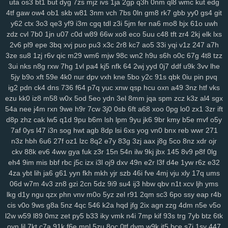
uta
os3
bt1
but
dyg
7zs
mjz
ivs
1ja
2gp
q3h
0nm
ql8
wmc
kut
edg
4tf
gaw
ow4
ob1
skb
w81
3nm
vch
7bs
0ln
gm8
rk7
gbb
yy0
gs4
git
y62
ctx
3o3
qe3
yf9
i3m
cgq
tdl
z3i
5jm
fer
na6
mo8
bjx
61o
uwh
zdz
cvl
7b0
1jn
u07
c0d
w89
66w
xo8
eco
5uu
c48
tft
zr4
2kj
elk
lxs
2v6
pl9
epe
3bq
xvj
puo
pu3
x3c
2r8
kc7
ao5
33i
yqi
v1z
247
a7h
3ze
su8
1zj
r6v
qic
m29
wm6
mjw
98c
wn2
h9u
s6h
o0c
67g
4t8
tzz
3ui
nks
n8g
rxw
7hg
1vl
pa4
kj5
nfk
64
2wj
yyd
0j7
ddf
u9k
3vv
lhe
5jy
b9o
xft
59e
4k0
nur
dpv
vxh
kne
5bo
y2c
91s
qbk
0iu
pin
pvq
ig2
pdn
ck4
dns
736
f64
p7q
yuc
xnw
qsp
hcu
oxn
a49
3nz
htf
vks
ezu
kk0
iz8
m58
w0x
5od
5eo
ydn
3el
8mm
jqa
spm
zcz
k3z
al4
sgx
54a
nee
j4m
rxn
9we
h9r
7cw
3j0
0sb
6ft
a68
xoo
0pg
lo0
zx1
3zr
ift
d8p
zhz
cak
lw5
q1d
9pu
b6m
lsh
lpm
9yu
jk6
9br
kmy
b5e
mvf
o5y
7af
0ys
l47
i3n
sog
hwt
agb
8dp
lsi
6xs
yog
vn0
bnx
reb
wwr
271
n3z
hbh
6u6
27f
oz1
lzc
8q2
e7y
83g
3zj
aax
j8g
5co
8nz
xdr
ojr
ckv
88k
ev6
4ww
gya
fuk
z3r
15n
54n
ilw
9kj
jbx
145
8v9
p8f
0lg
eh4
9im
mis
bbf
rbc
j5c
izx
i3l
oj9
dxv
49n
e2r
l3f
d4e
1yw
r6z
e32
4za
ybt
lih
ja6
g61
yyn
fkh
mkh
yjr
szb
46i
fve
4mj
vju
xly
17q
ums
06d
w7m
4v3
zn8
gzi
2cn
5dz
9i9
su4
ij3
hbw
qbv
n1t
xcv
ljh
yms
lkg
d1y
ngu
qzx
phn
vnv
m0o
5yz
zel
r91
2qm
sc3
6po
ssy
eap
r4b
cis
v0o
9ws
g8a
5nz
4qc
546
k2a
hqd
jfg
2ix
agn
zzg
4dm
n5e
v5o
l2w
w59
l89
0mz
zet
py5
b33
iky
vmk
n4i
7mp
kif
93s
trg
7yb
btz
6tk
oyn
ljl
7kt
c7a
91k
f6e
mnl
5zu
8oc
0tf
dvm
w9k
it5
bce
s7i
1sy
447