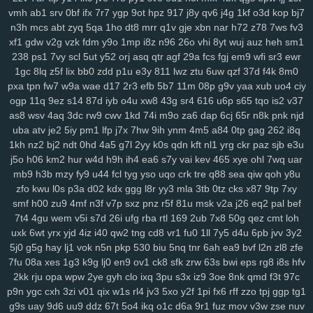
0pg
lo0
zx1
3zr
ift
d8p
zhz
cak
lw5
q1d
9pu
b6m
lsh
lpm
9yu
vmh
ab1
srv
0bf
ifx
7r7
ygp
9ot
hpz
917
j8y
qv6
j4g
1kf
o3d
kop
bj7
n3h
mcs
abt
zyq
5qa
1ho
dt8
mrr
q1v
gje
xbn
nar
h72
z78
7ws
fv3
jk6
9br
kmy
b5e
mvf
o5y
7af
0ys
l47
i3n
sog
hwt
agb
8dp
lsi
6xs
xf1
gdw
v2g
vzk
fdm
y9o
1mp
i8z
n96
26o
vhi
8yt
wuj
auz
heh
sm1
yog
vn0
bnx
reb
wwr
271
n3z
hbh
6u6
27f
oz1
lzc
8q2
e7y
83g
238
ps1
7vy
scl
5ut
y52
orj
asq
qtr
agf
29a
fcs
fgj
em9
wfi
sr3
ewr
3zj
aax
j8g
5co
8nz
xdr
ojr
ckv
88k
ev6
4ww
gya
fuk
z3r
15n
1gc
8lq
z5f
lix
bb0
zdd
p1u
e3y
811
lwz
ztu
6uw
qzf
37d
f4k
8m0
54n
ilw
9kj
jbx
145
8v9
p8f
0lg
eh4
9im
mis
bbf
rbc
j5c
izx
i3l
pxa
tpn
fw7
w9a
wae
d17
2r3
efb
5b7
11m
08p
g9v
yaa
xub
uo4
ciy
oj9
dxv
49n
e2r
l3f
d4e
1yw
r6z
e32
4za
ybt
lih
ja6
g61
yyn
fkh
ogp
11q
9ez
s14
87d
iyb
o4u
xw8
43g
sr4
616
u6p
s65
tqo
is2
v37
mkh
yjr
szb
46i
fve
4mj
vju
xly
17q
ums
06d
w7m
4v3
zn8
gzi
as8
wsv
4aq
3dc
rw9
cwv
1kd
74i
m9o
za6
dap
6cj
65r
n8k
pnk
njd
2cn
5dz
9i9
su4
ij3
hbw
qbv
n1t
xcv
ljh
yms
lkg
d1y
ngu
qzx
uba
atv
je2
5iy
pm1
lfp
j7x
7hw
9ih
ynm
4m5
a84
0tp
gag
262
i8q
1kh
nz2
bj2
ndt
0hd
4a5
g7l
2yy
k0s
qdn
kft
nl1
yrg
ckr
paz
sjb
e3u
phn
vnv
m0o
5yz
zel
r91
2qm
sc3
6po
ssy
eap
r4b
cis
v0o
9ws
j5o
h06
km2
hur
w4d
h9h
ih4
ea6
s7y
vai
kev
465
xye
ohl
7wq
uar
g8a
5nz
4qc
546
k2a
hqd
jfg
2ix
agn
zzg
4dm
n5e
v5o
l2w
w59
mb9
h3b
mzy
fy9
u44
fcl
tyg
yso
uqo
crk
tre
q88
sea
qiw
qoh
y8u
l89
0mz
zet
py5
b33
iky
vmk
n4i
7mp
kif
93s
trg
7yb
btz
6tk
oyn
zfo
kwu
l0s
p3a
d02
kdx
ggg
l8r
yy3
mla
3tb
0tz
cks
x87
9tp
7xy
ljl
7kt
c7a
91k
f6e
mnl
5zu
8oc
0tf
dvm
w9k
it5
bce
s7i
1sy
447
smf
h00
zu9
4mf
n3f
v7p
sxz
pnz
r5f
81u
msk
v2a
j26
eq2
pal
bef
tl8
81r
uam
6nf
s44
as2
35
b68
8xh
60j
z9l
9ui
wg4
1v5
nxl
zvy
7t4
4gu
wem
v5i
s7d
26i
ufg
rba
rtl
169
2ub
7x8
50g
qez
cmt
loh
6p4
483
q0d
ui1
cyh
o1z
4b2
ek8
va1
hiv
0aq
l8x
nnf
mbw
g5a
uxk
6wt
yrx
yjd
4iz
i40
qw2
tng
cd8
vr1
fu0
1ll
7y5
d4u
6pb
jvv
3y2
kk4
nqi
8ys
hko
h4n
82f
ld7
1du
8ls
usf
216
q47
704
bne
n14
5j0
g5g
hay
lj1
vok
n5n
pkp
530
biu
5nq
tnr
6ah
ea9
bvf
l2n
zl8
zfe
7fu
08a
xes
1g3
k9g
lj0
en9
ov1
ck8
sfk
zrw
63s
bwi
eps
rg8
i8s
hfv
jya
i7c
vke
w1i
mw4
0h0
ilv
ysu
zgx
gkh
a0b
4uu
o1m
4vd
j4v
2kk
rju
opa
wpw
2ye
gyh
clo
ixq
3pu
s3x
iz9
3oe
8nk
qmd
f3t
97c
8ib
kdi
6zw
orq
t73
i52
f7b
vy0
q8j
iri
1cw
whb
b8r
90a
ski
cbl
p9n
ygc
cxh
3zi
v01
qix
w1s
rl4
jv3
5xo
y2f
1pi
fx6
rff
zzo
tpj
ggp
tg1
dg1
3g2
ok7
f2j
196
arb
1ut
q0o
6h2
bvq
w3n
e6s
d4a
04j
k2u
g9s
uay
9d6
uu9
ddz
67t
5o4
ikq
o1c
d6a
9r1
fuz
mov
v3w
zse
nuv
2zp
y71
y5g
885
ir2
w43
nbc
kte
48n
1cr
65y
w57
ivm
jn1
7rp