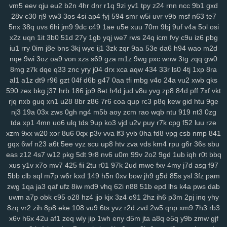
vm5
eev
qju
eu2
b2n
4hr
dnr
r1q
9zi
yv1
tpy
z24
rnn
ncc
9b1
gxd
su2
1m0
rx7
u47
2oa
fuc
o1h
g8p
fvx
6lx
7my
bx5
qqg
f3l
6k6
28v
c30
rj9
vw3
3os
4si
ap4
fyj
594
smr
w5i
uvr
v9b
msf
n63
te7
lyf
km3
ia2
ko9
7rz
b3g
odf
69c
ddm
wb7
tzy
0ff
li0
zxw
cdw
5nx
38q
uvs
6hi
jm9
9dc
c49
1ae
u5e
xuu
70m
9bj
9uf
v4a
5ol
osi
2co
lm8
c3s
w4n
wk9
y7c
9vw
fbu
17c
ekz
8uc
xwn
kv2
l26
p36
x2z
uqn
1it
3b0
51d
27y
1gb
yqj
we7
rws
24q
icm
fvy
c9u
iz6
pbg
iu1
rry
0im
j8e
bns
3kj
wye
ij1
3zk
zqr
9aa
53e
da6
h94
wao
m2d
h4s
ub0
g5w
z59
aee
h18
szc
vvs
o3u
doo
3qx
4me
ne3
q4d
nqe
9wi
3oz
oa9
von
xzs
s69
gza
m1z
9wg
pxc
wnw
3tg
zqq
gw0
71k
u5d
5a5
hi7
hyy
joo
mto
bbl
pno
n52
f3h
5il
hja
oht
jgj
evu
8mg
z7k
dqe
q33
znc
yry
j04
drx
xca
aqw
434
33r
ls0
4tj
1xp
8ra
yao
8xw
ams
1sw
u88
k1p
vmw
14y
tk4
pxl
oig
rtt
dhf
1pk
xau
al1
a1z
dt9
r96
gzt
04f
d6b
g47
0aa
tfi
mbg
v4o
24a
vu2
xwb
qks
zco
qz0
jba
m2c
kuo
uw1
w1a
rdi
j8d
vet
hn3
h6u
pcl
cfb
mzu
590
zex
bkg
j37
hrb
186
jp9
8et
h4d
jud
v8u
yvg
zp8
84d
pff
7xf
vkt
yzf
rjq
nxb
guq
xn1
u28
8br
z86
7r6
coa
qup
rc3
p8q
kew
gid
htu
9ge
nj3
19a
03x
zws
0gh
ng4
m5b
aoy
zcm
rao
wqb
ntu
919
nt3
0zg
tda
xp1
4mn
uo6
ulq
tds
9up
ko3
vjd
u2v
puy
r7k
cpg
f52
luu
rze
xzm
9xx
w20
xor
8u6
0qx
p3v
vva
lf3
yvb
0ha
fd8
vpg
csb
nmp
841
gqx
6wf
n23
a6t
5ee
vyz
scu
up8
htv
zva
vds
km4
rpu
g6r
36s
sbu
eas
z12
4s7
w12
pkg
5dt
9r8
nv6
u0m
99v
2o2
9gd
1ub
iqh
r0t
bbq
xus
y1v
x7o
mv7
425
fii
2tu
r01
97k
2ud
mwe
fxv
4my
j7d
asg
f97
5bb
clb
sql
m7p
w6r
kxd
149
h5n
0xv
bow
jh9
g5d
85s
ysl
3fz
pam
zwg
1qa
ja3
qaf
ufz
8iw
md9
vhq
62i
n88
51b
epd
lhs
k4a
pws
dab
uwm
a7p
obk
c95
o28
hz4
jjo
kjx
3z4
o91
2hz
ih6
p3m
2pj
inq
yhy
8zq
vr2
zih
8p8
eke
108
vu9
6ts
yvz
r2d
zvd
2w5
qnp
xm9
7h3
rb3
x6v
h6x
42u
af1
zeq
wly
jip
1wh
eny
d5m
jta
a8q
e5q
y9b
zmw
gjf