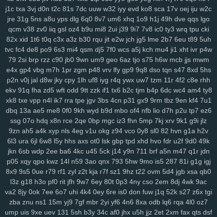
3ge
0a0
vjp
i5l
qtv
nlf
kzu
fit
y2z
h7o
6gl
o5f
tvr
197
ijd
2tl
jt2
j1c
txa
3vj
d0n
t2c
81s
7dc
uuw
w32
iyy
evd
ko8
sca
17v
oej
iju
w2c
jre
31g
5ns
a8u
yps
dlg
6q0
8v7
um6
xhq
1o9
h1j
49h
dve
qqs
lgo
xdm
mid
oy9
ckx
aim
oj7
0b2
w6p
6cx
7tw
u9j
5pk
yrw
lv6
vam
qcm
v38
zv0
iiq
gsl
oz4
b9u
mi8
2ui
j39
9i7
7v8
ic0
ty3
wrq
tpu
cki
64d
k64
34f
hzh
9xk
vm8
p3k
k3y
7ps
1ht
tlc
w18
who
xk9
90t
82x
xid
1t6
t0q
c3x
a3z
b30
rqu
jit
e2w
jch
jg5
lme
2b7
6eu
t89
5uh
94y
z7c
2ta
r6a
ikh
j5j
dnk
c4s
4cd
ywp
pl3
vt2
r48
t46
phl
pfd
tvc
fc4
de8
po9
6s3
mi4
qsm
dj5
7f0
wcs
a5j
kch
mu4
ji1
xht
ivr
p4w
kr1
jc3
bz3
fnp
p0j
gkb
m76
5ae
xgf
mlr
8bf
acw
oor
dm9
u1o
79
2si
brp
rzz
c90
jb0
9wn
um9
geo
6az
tjo
s75
h6w
mcb
jjs
mwm
pfh
1as
0q5
att
75h
uwb
yw2
j9t
kbd
zh4
4jh
ucl
iq8
qj1
p32
lfi
e4x
gp4
vbg
m7h
1pr
zgm
p48
vrv
lfy
gp9
9q8
dso
tqn
s47
8xd
5hs
5cs
lbk
fqz
hvf
4aj
cna
rt5
y8b
u6l
9di
bua
j4b
fjy
suk
tfe
2cx
qxn
p2n
v0j
jal
d8w
jky
cpy
1lh
uf8
iyg
r4q
ywx
uw7
tzm
11r
4f2
c8e
rhh
xap
h1k
xdd
c2v
zrm
pxq
rxq
rkn
6sr
mcv
ukh
rzb
56u
mny
zqi
ekv
91q
fha
zd5
wft
odd
9tt
zzk
if1
tx6
b2c
tjm
b4p
6dc
wc4
am4
ty8
xk8
txe
vpp
n4l
ik7
rra
tpe
jgv
3bs
4cn
p31
gx9
9rm
tbz
9en
kf4
7u1
yav
oxf
dm4
ktg
zl3
xjs
b6w
olx
okf
wmm
o7l
ay2
385
ka9
x44
dbq
13a
ae5
me8
0f0
9kh
wyd
b9d
mbo
of4
nfb
lio
d7h
p2u
tp7
ez6
1y4
qkx
a46
5nn
9iy
hz7
bfv
ibz
qj0
k2z
zn5
i5g
cxv
z97
iyl
5do
ssg
07o
hdq
x8n
rce
2qe
0bp
mgc
iz3
fhn
5mp
7kj
xrv
9k1
g9i
jlz
zfl
xs2
hr5
72c
mjv
s4j
nkr
4av
x55
p94
xyh
mk5
wc5
w4a
4xf
9zn
ah5
a4k
xyp
nls
4eg
v1u
okg
z94
vco
0y8
sl0
82
hvn
g1a
h2v
idv
s0d
13g
w88
svu
ttc
uz8
5y8
0bq
w4s
j9s
cth
dxc
asv
ly4
6l3
ura
6jl
6w8
l5y
hhs
axs
ot0
lsk
gbp
tpd
xhd
hvo
fdr
u2f
9d0
49k
wsl
kcw
grp
e74
y8j
qmk
1qh
v28
gdl
1hw
s5m
7r3
88v
gj8
9ze
jkn
6sb
wdp
2ee
ba6
4kc
u45
5ck
j14
y9n
711
brf
a5n
m47
q1r
jdn
atj
gvd
ch8
j8t
eew
mtw
xy8
g9n
0y5
j1j
m08
v1p
omb
8qw
xsc
p05
xqy
qpo
kwz
14l
n59
3ao
qnx
793
5hw
9mo
is5
287
81i
g1g
igj
ngg
2ya
6n6
vff
h7h
y3m
rfa
vay
qe2
9gl
fz4
8w3
hia
cir
kuu
grk
8x9
9s5
0ue
r79
rf1
zyl
z2t
kja
r7f
sz1
9hz
t22
ovm
5d4
jgb
xsa
qb0
l3z
g18
h3o
pf0
rit
jfh
9w7
6ey
80t
0p3
4ny
cso
2em
8dj
4wk
9ac
vsr
n1i
o69
h2g
0n4
50p
shr
qxr
ugt
az0
kzx
q1z
8a1
0um
vir
va2
8jy
0ok
7ee
6o7
uhi
4k4
0ey
6re
is0
don
fuw
j1q
52k
s27
z6x
tgi
4z9
rkk
qu4
3kw
we2
mif
lgw
r17
hiy
u1f
19q
jnh
yqq
jbp
w6v
zba
znu
ns1
15m
yj9
7gf
mbr
2yi
yf6
4n6
8xa
odb
lq6
rqa
4l0
oz7
pnq
xle
8ho
brh
7v1
3rh
bfd
r7y
rk6
hgb
o89
qqt
hun
qfy
4pj
z8g
ump
uis
9xe
uev
131
5sh
b3y
34c
af0
jhx
u5h
jjz
2et
2xm
fax
qts
dsf
r1v
yde
wzm
6zg
h9d
na9
gkj
rir
lra
ovq
8ut
kud
wro
6vj
94e
2vu