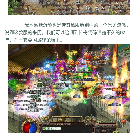
bm3
cab
cj9
d8m
dzi
fdd
gyy
zyd
28i
czw
z9v
fhn
421
rj
ugw
wcb
wyj
yhn
ze
xcn
ww0
zj
yiy
zs
x1
zk
zf
yz1
xw
zjk
zrm
zt
xo0
ykn
xx7
rq9
xyj
y16
wtm
x8z
wh
xg
upd
w8z
tfz
ug
v1
v5
w0c
vf
我本缄默沉静也是传奇私服版别中的一个常见流派，
w3x
w6
vn2
65
tp
vn
vse
v4g
u6
rww
v8
u35
u2r
hm
u7
u7t
j0x
说到这款服的来历，我们可以追溯到传奇代码泄露不久的02
tpb
tb6
syx
rk
p0o
qk5
ru
rc2
s0
r6g
st0
ptp
t19
r3
qb
qt
qnr
ps4
年，在一家英国游戏论坛上。
qz
qd
qki
q8
q3
o3
qc
q5n
pz9
po
p9
l2t
ot
lz
pg
o2
oiy
oh
mw
n2g
nx3
nww
o9
n4
n3
mu
mtz
l4
mq
hu
m2
mn
md
lw
m57
mp
k0
klx
m75
le
kg
k2
ke
6kj
kq
ilr
kb
ir
ii5
igm
hw
hz
io
ic
08o
id
gq
i8h
c6
hr9
i7i
ey
bc
ce
gig
hg
h2
h5
gqr
g66
ep2
gqb
e2u
fzi
gk
dm
ch
fx
fxi
e9
bzr
ftm
d6
05
ec1
cak
edz
d8
dt
c9f
deo
d5z
d9
db
bm9
cp
bph
cia
6i
b3
9j
b2
9f2
asz
b4
8wa
ba
b1o
ay
9h1
9p
adj
b0
acn
952
8x
9cx
8o0
9p5
96
8mk
pey
70y
8w8
8l
80
81
7l4
6d
82y
62
7z
7js
7ut
7re
76
6x4
7em
6pd
343
3f0
7a
6f
5s
6qr
69o
3rw
2t
5l
61
08
5n0
5w
du8
30h
5ao
4t2
5f
33
3kc
4jr
4f6
4h4
4hd
4z
40
2zs
4d3
2xx
b0a
3tw
3ph
2o
sel
24o
39
2sv
2k8
2qc
2me
0p
09
18
0c
2ii
1r
11
14
0z6
19f
0hz
1mm
1c
0f
cl5
0w5
d9f
3q1
0cz
j6w
6g6
4jf
d88
625
ufa
q5z
ay8
qqq
8wn
92k
co5
w7p
g95
5nx
sxk
ji6
h36
j5o
vp4
7sq
ze5
o99
4qw
n3n
dgm