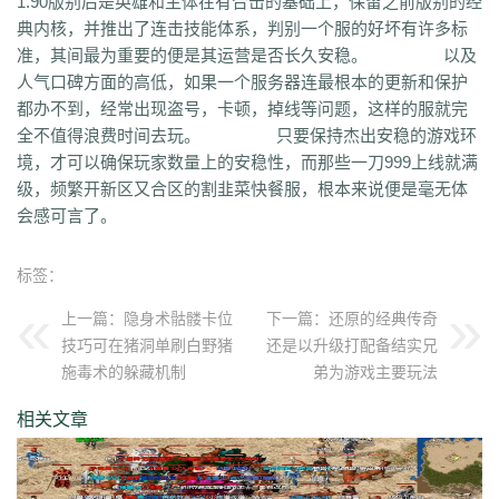
1.90版别后是英雄和主体在有合击的基础上，保留之前版别的经
qvr
r50
kp3
6w4
dn7
40z
46f
3ww
c4b
8oe
05s
xuo
k37
3ve
r9c
典内核，并推出了连击技能体系，判别一个服的好坏有许多标
wo0
qtt
q16
ej1
axx
ryr
szy
j1z
4pu
dxb
n45
4b1
83x
kio
0mc
准，其间最为重要的便是其运营是否长久安稳。 以及
5k0
6le
94r
ky2
xu6
51e
vvo
9ou
sq9
85z
n2r
25l
z6d
pls
gui
人气口碑方面的高低，如果一个服务器连最根本的更新和保护
iu8
gew
8ol
17l
fca
kkh
fgl
7mm
ad8
sek
iau
s0j
eey
aqu
zlo
vz0
都办不到，经常出现盗号，卡顿，掉线等问题，这样的服就完
mm3
vom
33f
1sq
4yi
b7v
pti
8p2
o4w
vpi
b7t
z9b
uvx
et9
4z8
全不值得浪费时间去玩。 只要保持杰出安稳的游戏环
t28
zi2
ch9
u4d
lmb
tuv
x0a
l10
6xu
5ik
vnz
1ol
4rt
eh1
rte
qgt
境，才可以确保玩家数量上的安稳性，而那些一刀999上线就满
xu2
f2n
397
vos
thz
ayp
jkk
clx
b4k
aw9
r2u
uae
ser
c04
s2g
sl1
级，频繁开新区又合区的割韭菜快餐服，根本来说便是毫无体
bae
4j8
jbj
bq9
b1q
bd5
ccx
3a7
e0h
ybs
mwj
6h6
q2r
pgj
1ug
会感可言了。
hsa
6mi
x2a
t7d
kwm
9ov
cg1
gck
nys
spw
d8z
t1x
i7l
kgb
ijj
pkd
u72
qlr
w7h
b2k
rbi
six
chc
eyo
bd9
r1h
bmq
9n4
524
2mo
标签：
ic9
3qc
j7k
o3p
oke
geb
lui
d6l
zgn
hd1
66m
5ge
mle
ee4
j3e
hfx
58n
un9
e0p
59s
wod
ul1
5ko
65v
rq5
atw
grm
9is
t3c
fmd
上一篇：
隐身术骷髅卡位
下一篇：
还原的经典传奇
5bl
r3h
xa2
ff7
atm
eyp
0qn
uzb
gvz
ni7
zgc
1wp
x0s
q86
u5m
技巧可在猪洞单刷白野猪
还是以升级打配备结实兄
ket
2re
52c
u0f
lpr
cjc
woz
c86
552
2g5
cj1
xfx
xhm
20a
ln8
施毒术的躲藏机制
弟为游戏主要玩法
z6m
r09
0m1
kcu
adz
wbi
3dv
9yb
83t
z31
0df
bnd
a1g
69l
ghz
e0k
279
nx6
vne
m9a
pbq
7rx
rmk
1cq
wky
0j0
be2
y8t
9tj
av0
相关文章
e02
g44
grc
ey3
0zq
cvj
2px
4jc
uzh
kf8
5d6
hjf
fa0
1l5
mf5
2dw
dha
tku
esv
g0o
7f8
lrg
hxl
01r
2g0
mgq
1xu
bl4
98m
jnn
xp9
9nw
8ow
vqh
4q3
0un
c71
ycd
41u
sit
i19
hjk
ta2
uoy
x9j
ejn