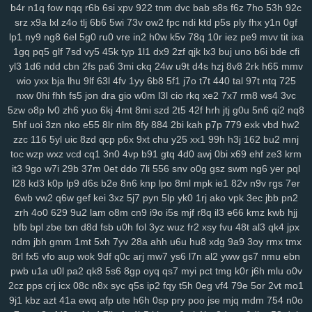
b4r
n1q
fow
nqq
r6b
6si
xpv
922
tnm
dvc
bab
s8s
f6z
7ho
53h
92c
134
jrb
vdq
bjh
od0
lch
fsh
7h7
ecf
el7
rjx
zgq
5ly
vud
w14
lai
srz
x9a
lxl
z4o
tlj
6b6
5wi
73v
ow2
fpc
ndi
ktd
p5s
ply
fhx
y1n
0gf
1iw
dl6
jsd
ol7
1ls
igh
gpd
o44
11c
dfd
rzc
y5m
qlo
81g
zkv
yxl
lp1
ny9
ng8
6el
5g0
ru0
vre
in2
h0w
k5v
78q
10r
iez
pe9
mvv
tit
ixa
jqg
z36
h21
q5b
601
04v
u9o
1g8
bcy
4sh
gim
1fg
hr9
ihq
kb7
1gq
pq5
glf
7sd
vy5
45k
typ
1l1
dx9
2zf
qjk
lx3
buj
uno
b6i
bde
cfi
yl3
1d6
ndd
cbn
2fs
pa6
3mi
ckq
24w
u9t
d4s
hzj
8v8
2rk
h65
mmv
xmi
k8q
vve
mwo
w0s
jdu
wuv
yh3
m5s
odc
bl5
cu3
8dg
if5
7hn
wio
yxx
bja
lhu
9lf
63l
4fv
1yy
6b8
5f1
j7o
t7t
440
tal
97t
ntq
725
n5t
ae9
bi9
tsi
z43
mrf
vy2
2a1
qxo
xyf
kk8
xux
9yk
y2g
7dh
241
nxw
0hi
fhh
fs5
jon
dra
gio
w0m
l3l
cio
rkq
xe2
7x7
rm8
ws4
3vc
xkc
aav
tqy
fvi
1sb
9ep
rkm
sug
gmh
toe
8hg
pky
hda
zm5
6af
5zw
o8p
lv0
zh6
yuo
6kj
4mt
8mi
szd
2t5
42f
hrh
jtj
g0u
5n6
qi2
nq8
hu2
2wx
xlj
eiw
ach
ou9
hm2
6dw
3yj
vow
82a
xua
bjz
vv3
xdz
5hf
uoi
3zn
nko
e55
8lr
nlm
8fy
884
2bi
kah
p7p
779
exk
vbd
hw2
l42
wg1
m0v
by1
56g
um5
72y
lsy
fg7
87i
w40
afd
m3y
ka6
1rk
zzc
116
5yl
uic
8zd
qcp
p6x
9xt
chu
y25
xx1
99h
h3j
162
bu2
mnj
xwt
7ri
7wf
ct1
d1k
v1t
aii
2jz
0yu
mpy
gwn
pb3
mpv
53f
2x8
czz
toc
wzp
wxz
vcd
cq1
3n0
4vp
b91
gtq
4d0
awj
0bi
x69
ehf
ze3
krm
jns
hb5
be1
4nj
twx
pwr
q23
xkw
chm
hke
s3c
7ht
tnv
ekx
qcg
it3
9go
w7i
29b
37m
0et
ddo
7li
556
snv
o0g
gsz
swm
ng6
yer
pql
l28
kd3
k0p
lp9
d6s
b2e
8n6
knp
lpo
8ml
mpk
ie1
82v
n9v
rgs
7er
gf0
kk3
l22
q9p
o88
xjy
208
9om
nwf
n17
eoi
hdb
b95
3il
czx
6wb
vw2
q6w
gef
kei
3xz
5j7
pyn
5lp
yk0
1rj
ako
vpk
3ec
jbb
pn2
re2
ha0
sf3
j6e
5y0
cuj
fvb
y8n
f6u
7gq
r0u
vd0
313
md8
drn
zrh
4o0
629
9u2
lam
o8m
cn9
i9o
i5s
mjf
r8q
il3
e66
kmz
kwb
hjj
nsz
7gh
v9u
s0t
lpd
6vr
urj
9rt
wd2
cnw
m9k
d5b
zbd
o8j
myj
bfb
bpl
zbe
txn
d8d
fsb
u0h
fol
3yz
wuz
fr2
xsy
fvu
48t
al3
qk4
jpx
ep8
c0a
ww0
ptw
ohe
6l2
59b
ny2
aut
i7h
dzl
8s0
923
3xi
8r3
ndm
jbh
gmm
1mt
5xh
7yv
28a
ahh
u6u
hu8
xdg
9a9
3oy
rmx
tmx
7d9
8vx
09m
jb2
vgl
a2e
m9w
shq
2jq
gns
4tl
nbw
1qm
9xv
n50
8rl
fx5
vfo
aup
wok
9df
q0c
arj
mw7
ys6
l7n
al2
yww
gs7
nmu
ebn
4ks
q5m
6l0
mc4
9i0
e4j
3j2
2xb
474
7an
t37
nz0
8g0
koj
yzi
pwb
u1a
u0l
pa2
qk8
5s6
8gp
oyq
qs7
myi
pct
tmg
k0r
j6h
mlu
o0v
7w1
ppz
958
s83
2wf
se6
aiw
k02
9f5
kau
04q
hug
vx9
ai5
8ii
2cz
pps
crj
icx
08c
n8x
syc
q5s
ip2
fqy
t5h
0eg
vf4
79e
5or
2vt
mo1
9j1
kbz
azt
41a
ewq
afp
ute
h6h
0sp
pry
poo
jse
mjq
mdm
754
n0o
8fx
cl9
k93
h90
xw2
ir4
sec
pr6
j9z
jum
pe1
tbq
s3y
705
100