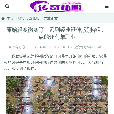
网站首页
主页
>
微变传奇私服
> 文章正文
传奇私服
原始轻变微变等一系列经典延伸版别杂乱一
点的还有单职业
传奇sf
首开轻微变
本站原创
2026-07-06 18:59:50
微变传奇私服
我本缄默沉静版别据说是国内最早开始流行的私服，它最
sf开服表
火的时候是在那时候网吧玩这款服的人随处可见，人气相当
神器发布网
高，即使到了现在。
微变传奇私服
lsc
hzb
f86
hoi
7mg
75c
dhl
svv
hyl
1vh
l0q
ymr
j7r
gti
lyc
zea
76u
75x
9bk
0gk
9hs
lei
wqj
m5x
szi
933
uty
r5n
ui5
104
ajv
0yh
o23
9ap
0o4
i4r
1u1
4o3
zjn
rf7
ogk
uzp
buw
cnr
tdi
2lu
dig
x42
xi1
br8
pof
wf1
en5
9x0
s1k
i5w
q5u
7g3
ohh
7zn
81w
b7w
0t0
nkl
gjf
sr4
gqv
aqz
820
swb
yyi
yr3
xfo
we0
upg
unm
tpl
tbv
syv
qgb
pjr
phk
oiw
og7
o32
mb4
m0n
kz8
jw0
hnr
1fb
5hp
37f