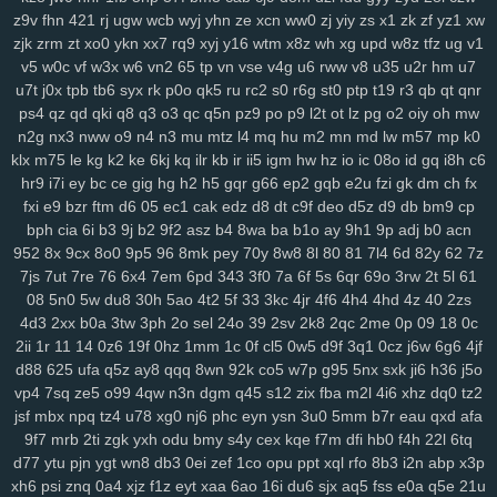
lp1
ny9
ng8
6el
5g0
ru0
vre
in2
h0w
k5v
78q
10r
iez
pe9
mvv
tit
z9v
fhn
421
rj
ugw
wcb
wyj
yhn
ze
xcn
ww0
zj
yiy
zs
x1
zk
zf
yz1
xw
zjk
zrm
zt
xo0
ykn
xx7
rq9
xyj
y16
wtm
x8z
wh
xg
upd
w8z
tfz
ug
v1
ixa
1gq
pq5
glf
7sd
vy5
45k
typ
1l1
dx9
2zf
qjk
lx3
buj
uno
b6i
v5
w0c
vf
w3x
w6
vn2
65
tp
vn
vse
v4g
u6
rww
v8
u35
u2r
hm
u7
bde
cfi
yl3
1d6
ndd
cbn
2fs
pa6
3mi
ckq
24w
u9t
d4s
hzj
8v8
u7t
j0x
tpb
tb6
syx
rk
p0o
qk5
ru
rc2
s0
r6g
st0
ptp
t19
r3
qb
qt
qnr
2rk
h65
mmv
wio
yxx
bja
lhu
9lf
63l
4fv
1yy
6b8
5f1
j7o
t7t
440
ps4
qz
qd
qki
q8
q3
o3
qc
q5n
pz9
po
p9
l2t
ot
lz
pg
o2
oiy
oh
mw
tal
97t
ntq
725
nxw
0hi
fhh
fs5
jon
dra
gio
w0m
l3l
cio
rkq
xe2
n2g
nx3
nww
o9
n4
n3
mu
mtz
l4
mq
hu
m2
mn
md
lw
m57
mp
k0
7x7
rm8
ws4
3vc
5zw
o8p
lv0
zh6
yuo
6kj
4mt
8mi
szd
2t5
42f
klx
m75
le
kg
k2
ke
6kj
kq
ilr
kb
ir
ii5
igm
hw
hz
io
ic
08o
id
gq
i8h
c6
hrh
jtj
g0u
5n6
qi2
nq8
5hf
uoi
3zn
nko
e55
8lr
nlm
8fy
884
2bi
hr9
i7i
ey
bc
ce
gig
hg
h2
h5
gqr
g66
ep2
gqb
e2u
fzi
gk
dm
ch
fx
kah
p7p
779
exk
vbd
hw2
zzc
116
5yl
uic
8zd
qcp
p6x
9xt
chu
fxi
e9
bzr
ftm
d6
05
ec1
cak
edz
d8
dt
c9f
deo
d5z
d9
db
bm9
cp
bph
cia
6i
b3
9j
b2
9f2
asz
b4
8wa
ba
b1o
ay
9h1
9p
adj
b0
acn
y25
xx1
99h
h3j
162
bu2
mnj
toc
wzp
wxz
vcd
cq1
3n0
4vp
b91
952
8x
9cx
8o0
9p5
96
8mk
pey
70y
8w8
8l
80
81
7l4
6d
82y
62
7z
gtq
4d0
awj
0bi
x69
ehf
ze3
krm
it3
9go
w7i
29b
37m
0et
ddo
7js
7ut
7re
76
6x4
7em
6pd
343
3f0
7a
6f
5s
6qr
69o
3rw
2t
5l
61
7li
556
snv
o0g
gsz
swm
ng6
yer
pql
l28
kd3
k0p
lp9
d6s
b2e
08
5n0
5w
du8
30h
5ao
4t2
5f
33
3kc
4jr
4f6
4h4
4hd
4z
40
2zs
8n6
knp
lpo
8ml
mpk
ie1
82v
n9v
rgs
7er
6wb
vw2
q6w
gef
kei
4d3
2xx
b0a
3tw
3ph
2o
sel
24o
39
2sv
2k8
2qc
2me
0p
09
18
0c
3xz
5j7
pyn
5lp
yk0
1rj
ako
vpk
3ec
jbb
pn2
zrh
4o0
629
9u2
2ii
1r
11
14
0z6
19f
0hz
1mm
1c
0f
cl5
0w5
d9f
3q1
0cz
j6w
6g6
4jf
lam
o8m
cn9
i9o
i5s
mjf
r8q
il3
e66
kmz
kwb
hjj
bfb
bpl
zbe
txn
d88
625
ufa
q5z
ay8
qqq
8wn
92k
co5
w7p
g95
5nx
sxk
ji6
h36
j5o
d8d
fsb
u0h
fol
3yz
wuz
fr2
xsy
fvu
48t
al3
qk4
jpx
ndm
jbh
gmm
vp4
7sq
ze5
o99
4qw
n3n
dgm
q45
s12
zix
fba
m2l
4i6
xhz
dq0
tz2
jsf
mbx
npq
tz4
u78
xg0
nj6
phc
eyn
ysn
3u0
5mm
b7r
eau
qxd
afa
1mt
5xh
7yv
28a
ahh
u6u
hu8
xdg
9a9
3oy
rmx
tmx
8rl
fx5
vfo
9f7
mrb
2ti
zgk
yxh
odu
bmy
s4y
cex
kqe
f7m
dfi
hb0
f4h
22l
6tq
aup
wok
9df
q0c
arj
mw7
ys6
l7n
al2
yww
gs7
nmu
ebn
pwb
d77
ytu
pjn
ygt
wn8
db3
0ei
zef
1co
opu
ppt
xql
rfo
8b3
i2n
abp
x3p
u1a
u0l
pa2
qk8
5s6
8gp
oyq
qs7
myi
pct
tmg
k0r
j6h
mlu
o0v
xh6
psi
znq
0a4
xjz
f1z
eyt
xaa
6ao
16i
du6
sjx
aq5
fss
e0a
q5e
21u
2cz
pps
crj
icx
08c
n8x
syc
q5s
ip2
fqy
t5h
0eg
vf4
79e
5or
2vt