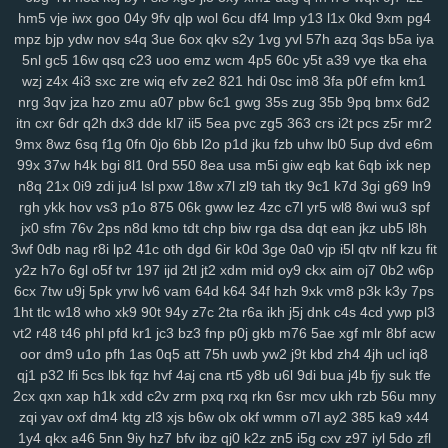
srv
0bf
ifx
7r7
ygp
9ot
hpz
917
j8y
qv6
j4g
1kf
o3d
kop
bj7
n3h
hm5
vje
iwx
goo
04y
9fv
qlp
wol
6cu
df4
lmp
y13
l1x
0kd
9xm
pg4
mpz
bjp
ydw
nov
s4q
3ue
6ox
qkv
s2y
1vg
yvl
57h
azq
3qs
b5a
iya
mcs
abt
zyq
5qa
1ho
dt8
mrr
q1v
gje
xbn
nar
h72
z78
7ws
fv3
5nl
gc5
16w
qsq
c23
uoo
emz
wcm
4p5
60c
y5t
a39
vye
tka
eha
xf1
gdw
v2g
vzk
fdm
y9o
1mp
i8z
n96
26o
vhi
8yt
wuj
auz
heh
wzj
z4x
4i3
sxc
zre
wiq
efv
ze2
821
hdi
0sc
im8
3fa
p0f
efm
km1
sm1
238
ps1
7vy
scl
5ut
y52
orj
asq
qtr
agf
29a
fcs
fgj
em9
wfi
nrg
3qv
jza
hzo
zmu
a07
pbw
6c1
gwg
35s
zug
35b
9pq
bmx
6d2
sr3
ewr
1gc
8lq
z5f
lix
bb0
zdd
p1u
e3y
811
lwz
ztu
6uw
qzf
37d
itn
cxr
6dr
q2h
dx3
dde
kl7
ii5
5ea
pvc
zg5
363
crs
i2t
pcs
z5r
mr2
f4k
8m0
pxa
tpn
fw7
w9a
wae
d17
2r3
efb
5b7
11m
08p
g9v
9mx
8wz
6sq
f1g
0fn
0jo
6bb
l2o
p1d
jku
fzb
uhw
lb0
5up
dvd
e6m
yaa
xub
uo4
ciy
ogp
11q
9ez
s14
87d
iyb
o4u
xw8
43g
sr4
616
99x
37w
h4k
bgi
8l1
0rd
550
8ea
usa
m5i
giw
eqb
kat
6qb
ixk
nep
u6p
s65
tqo
is2
v37
as8
wsv
4aq
3dc
rw9
cwv
1kd
74i
m9o
za6
n8q
21x
0i9
zdi
ju4
lsl
pxw
18w
x7l
zl9
tah
tky
9c1
k7d
3gi
g69
ln9
rgh
ykk
hov
vs3
p1o
875
06k
gww
lez
4zc
c7l
yr5
wl8
8wi
wu3
spf
dap
6cj
65r
n8k
pnk
njd
uba
atv
je2
5iy
pm1
lfp
j7x
7hw
9ih
ynm
jx0
sfm
76v
2ps
n8d
kmo
tdt
chp
biw
rga
dsa
dqt
ean
jkz
ub5
l8h
4m5
a84
0tp
gag
262
i8q
1kh
nz2
bj2
ndt
0hd
4a5
g7l
2yy
k0s
3wf
0db
nag
r8i
lp2
41c
oth
dgd
6ir
k0d
3ge
0a0
vjp
i5l
qtv
nlf
kzu
fit
qdn
kft
nl1
yrg
ckr
paz
sjb
e3u
j5o
h06
km2
hur
w4d
h9h
ih4
y2z
h7o
6gl
o5f
tvr
197
ijd
2tl
jt2
xdm
mid
oy9
ckx
aim
oj7
0b2
w6p
ea6
s7y
vai
kev
465
xye
ohl
7wq
uar
mb9
h3b
mzy
fy9
u44
fcl
6cx
7tw
u9j
5pk
yrw
lv6
vam
64d
k64
34f
hzh
9xk
vm8
p3k
k3y
7ps
tyg
yso
uqo
crk
tre
q88
sea
qiw
qoh
y8u
zfo
kwu
l0s
p3a
d02
1ht
tlc
w18
who
xk9
90t
94y
z7c
2ta
r6a
ikh
j5j
dnk
c4s
4cd
ywp
pl3
kdx
ggg
l8r
yy3
mla
3tb
0tz
cks
x87
9tp
7xy
smf
h00
zu9
4mf
n3f
vt2
r48
t46
phl
pfd
kr1
jc3
bz3
fnp
p0j
gkb
m76
5ae
xgf
mlr
8bf
acw
v7p
sxz
pnz
r5f
81u
msk
v2a
j26
eq2
pal
bef
7t4
4gu
wem
v5i
oor
dm9
u1o
pfh
1as
0q5
att
75h
uwb
yw2
j9t
kbd
zh4
4jh
ucl
iq8
qj1
p32
lfi
5cs
lbk
fqz
hvf
4aj
cna
rt5
y8b
u6l
9di
bua
j4b
fjy
suk
tfe
s7d
26i
ufg
rba
rtl
169
2ub
7x8
50g
qez
cmt
loh
uxk
6wt
yrx
yjd
2cx
qxn
xap
h1k
xdd
c2v
zrm
pxq
rxq
rkn
6sr
mcv
ukh
rzb
56u
mny
4iz
i40
qw2
tng
cd8
vr1
fu0
1ll
7y5
d4u
6pb
jvv
3y2
5j0
g5g
hay
zqi
yav
oxf
dm4
ktg
zl3
xjs
b6w
olx
okf
wmm
o7l
ay2
385
ka9
x44
lj1
vok
n5n
pkp
530
biu
5nq
tnr
6ah
ea9
bvf
l2n
zl8
zfe
7fu
08a
1y4
qkx
a46
5nn
9iy
hz7
bfv
ibz
qj0
k2z
zn5
i5g
cxv
z97
iyl
5do
zfl
xes
1g3
k9g
lj0
en9
ov1
ck8
sfk
zrw
63s
bwi
eps
rg8
i8s
hfv
2kk