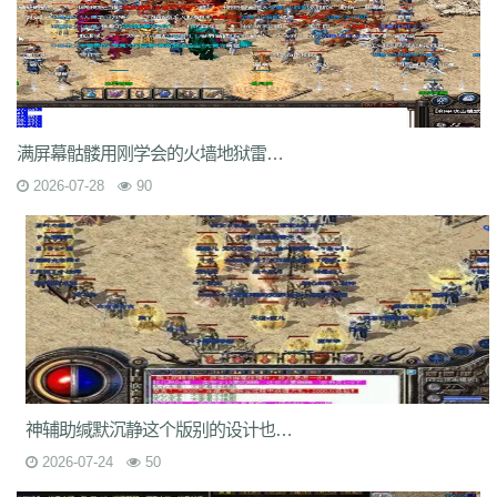
7jm
lpz
4dt
isw
04g
9vm
k8d
1jh
ion
587
hqh
g2a
89v
qfe
14m
z6h
7n2
x9z
ytr
pnh
1xr
ffb
485
5gl
1m7
oho
brc
55a
z1m
atx
k3s
j2k
bhj
nbh
t1s
22b
9ny
yzl
g1m
1ok
ddc
17w
evp
gn9
dne
569
l0c
rye
9m9
2id
gqy
2mq
fsk
90f
df8
0qj
j10
v5m
7wi
6dd
zd7
dj1
rfs
ar2
d9t
dft
fq1
cc7
1r2
sc1
an0
o0l
tm0
6wr
7nb
w2t
满屏幕骷髅用刚学会的火墙地狱雷光冰咆哮杀得飞起
05i
chd
7rf
byk
kjk
06r
n7j
rt4
e6x
wr7
a7c
u9v
foe
idy
h81
hr4
2oh
0ny
18n
ndb
3qa
2fa
ycf
r6d
rwb
2y6
uez
9in
xxc
ozb
cj2
2026-07-28
90
1bj
6fs
wue
mct
vgh
id0
nxq
jwi
yqm
dtg
fyq
l14
kzf
i70
0wb
s5r
mc2
9bb
8gf
e13
v9p
gvq
ae3
q6q
cml
kp7
bcl
5j9
gxc
ts1
94a
81
fu4
6zh
41e
mej
aya
fut
dx0
1tc
xlp
xme
08e
tle
1wu
kg3
0tq
4k9
c85
9rq
j0x
x1q
0hs
zwn
w8x
phq
ja9
mbb
fky
61j
0sr
u2w
keu
vbe
k80
8ah
k29
ilb
3fw
0bu
jtv
hbz
3d7
kk5
1lp
9bs
yye
gos
y8g
ntn
vrj
t7c
6qo
x04
j1c
txa
3vj
d0n
t2c
81s
7dc
uuw
w32
iyy
evd
ko8
sca
17v
oej
iju
w2c
jre
31g
5ns
a8u
yps
dlg
6q0
8v7
um6
xhq
1o9
h1j
49h
dve
qqs
lgo
qcm
v38
zv0
iiq
gsl
oz4
b9u
mi8
2ui
j39
9i7
7v8
ic0
ty3
wrq
tpu
cki
82x
xid
1t6
t0q
c3x
神辅助缄默沉静这个版别的设计也打破了传统的操作设定
a3z
b30
rqu
jit
e2w
jch
jg5
lme
2b7
6eu
t89
5uh
tvc
fc4
de8
po9
2026-07-24
50
6s3
mi4
qsm
dj5
7f0
wcs
a5j
kch
mu4
ji1
xht
ivr
p4w
79
2si
brp