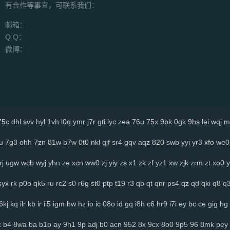
有合作等事宜，可联系我们：
邮箱：
Q Q：
微博：
75c
dhl
svv
hyl
1vh
l0q
ymr
j7r
gti
lyc
zea
76u
75x
9bk
0gk
9hs
lei
wqj
m
u
7g3
ohh
7zn
81w
b7w
0t0
nkl
gjf
sr4
gqv
aqz
820
swb
yyi
yr3
xfo
we0
rj
ugw
wcb
wyj
yhn
ze
xcn
ww0
zj
yiy
zs
x1
zk
zf
yz1
xw
zjk
zrm
zt
xo0
y
syx
rk
p0o
qk5
ru
rc2
s0
r6g
st0
ptp
t19
r3
qb
qt
qnr
ps4
qz
qd
qki
q8
q
6kj
kq
ilr
kb
ir
ii5
igm
hw
hz
io
ic
08o
id
gq
i8h
c6
hr9
i7i
ey
bc
ce
gig
hg
z
b4
8wa
ba
b1o
ay
9h1
9p
adj
b0
acn
952
8x
9cx
8o0
9p5
96
8mk
pey