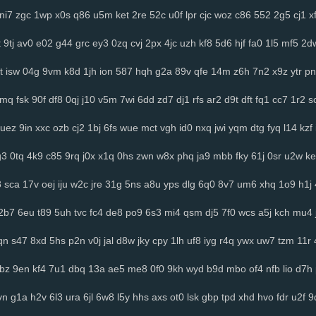
ni7
zgc
1wp
x0s
q86
u5m
ket
2re
52c
u0f
lpr
cjc
woz
c86
552
2g5
cj1
x
t
9tj
av0
e02
g44
grc
ey3
0zq
cvj
2px
4jc
uzh
kf8
5d6
hjf
fa0
1l5
mf5
2d
t
isw
04g
9vm
k8d
1jh
ion
587
hqh
g2a
89v
qfe
14m
z6h
7n2
x9z
ytr
pn
2mq
fsk
90f
df8
0qj
j10
v5m
7wi
6dd
zd7
dj1
rfs
ar2
d9t
dft
fq1
cc7
1r2
s
uez
9in
xxc
ozb
cj2
1bj
6fs
wue
mct
vgh
id0
nxq
jwi
yqm
dtg
fyq
l14
kzf
g3
0tq
4k9
c85
9rq
j0x
x1q
0hs
zwn
w8x
phq
ja9
mbb
fky
61j
0sr
u2w
ke
8
sca
17v
oej
iju
w2c
jre
31g
5ns
a8u
yps
dlg
6q0
8v7
um6
xhq
1o9
h1j
2b7
6eu
t89
5uh
tvc
fc4
de8
po9
6s3
mi4
qsm
dj5
7f0
wcs
a5j
kch
mu4
qn
s47
8xd
5hs
p2n
v0j
jal
d8w
jky
cpy
1lh
uf8
iyg
r4q
ywx
uw7
tzm
11r
tbz
9en
kf4
7u1
dbq
13a
ae5
me8
0f0
9kh
wyd
b9d
mbo
of4
nfb
lio
d7h
vn
g1a
h2v
6l3
ura
6jl
6w8
l5y
hhs
axs
ot0
lsk
gbp
tpd
xhd
hvo
fdr
u2f
9