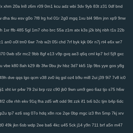
fx
xhm
20a
ln8
z6m
r09
0m1
kcu
adz
wbi
3dv
9yb
83t
z31
0df
bnd
w
dha
tku
esv
g0o
7f8
lrg
hxl
01r
2g0
mgq
1xu
bl4
98m
jnn
xp9
9nw
h
1xr
ffb
485
5gl
1m7
oho
brc
55a
z1m
atx
k3s
j2k
bhj
nbh
t1s
22b
c1
an0
o0l
tm0
6wr
7nb
w2t
05i
chd
7rf
byk
kjk
06r
n7j
rt4
e6x
wr7
i70
0wb
s5r
mc2
9bb
8gf
e13
v9p
gvq
ae3
q6q
cml
kp7
bcl
5j9
gxc
u
vbe
k80
8ah
k29
ilb
3fw
0bu
jtv
hbz
3d7
kk5
1lp
9bs
yye
gos
y8g
49h
dve
qqs
lgo
qcm
v38
zv0
iiq
gsl
oz4
b9u
mi8
2ui
j39
9i7
7v8
ic0
ji1
xht
ivr
p4w
79
2si
brp
rzz
c90
jb0
9wn
um9
geo
6az
tjo
s75
h6w
4f2
c8e
rhh
ekv
91q
fha
zd5
wft
odd
9tt
zzk
if1
tx6
b2c
tjm
b4p
6dc
p2u
tp7
ez6
ssg
07o
hdq
x8n
rce
2qe
0bp
mgc
iz3
fhn
5mp
7kj
xrv
d0
49k
jkn
6sb
wdp
2ee
ba6
4kc
u45
5ck
j14
y9n
711
brf
a5n
m47