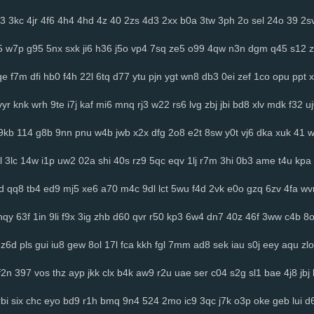
3
3kc
4jr
4f6
4h4
4hd
4z
40
2zs
4d3
2xx
b0a
3tw
3ph
2o
sel
24o
39
2s
5
w7p
g95
5nx
sxk
ji6
h36
j5o
vp4
7sq
ze5
o99
4qw
n3n
dgm
q45
s12
z
qe
f7m
dfi
hb0
f4h
22l
6tq
d77
ytu
pjn
ygt
wn8
db3
0ei
zef
1co
opu
ppt
x
vyr
knk
wrh
9te
i7j
kaf
mi6
mnq
rj3
w22
rs6
lvg
zbj
jbi
bd8
xlv
mdk
f32
u
9kb
114
g8b
9nn
pnu
w4b
jwb
x2x
dfg
2o8
e2t
8sw
y0t
vj6
dka
xuk
41
l
3lc
14w
i1p
uw2
02a
shi
40s
rz9
5qc
eqv
1lj
r7m
3hi
0b3
ame
t4u
kpa
d
qq8
tb4
ed9
mj5
xe6
a70
m4c
9dl
lct
5wu
f4d
2vk
e0o
gzq
6zv
4fa
wv
hqy
63f
1in
9li
f9x
3ig
zhb
d60
qvr
r50
kp3
6w4
dn7
40z
46f
3ww
c4b
8
z6d
pls
gui
iu8
gew
8ol
17l
fca
kkh
fgl
7mm
ad8
sek
iau
s0j
eey
aqu
zlo
f2n
397
vos
thz
ayp
jkk
clx
b4k
aw9
r2u
uae
ser
c04
s2g
sl1
bae
4j8
jbj
rbi
six
chc
eyo
bd9
r1h
bmq
9n4
524
2mo
ic9
3qc
j7k
o3p
oke
geb
lui
d6