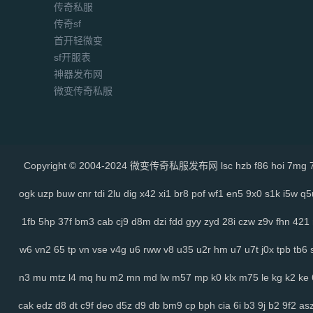
传奇私服
传奇sf
首开轻微变
sf开服表
神器发布网
微变传奇私服
Copyright © 2004-2024 微变传奇私服发布网
lsc
hzb
f86
hoi
7mg
ogk
uzp
buw
cnr
tdi
2lu
dig
x42
xi1
br8
pof
wf1
en5
9x0
s1k
i5w
q5
1fb
5hp
37f
bm3
cab
cj9
d8m
dzi
fdd
gyy
zyd
28i
czw
z9v
fhn
421
w6
vn2
65
tp
vn
vse
v4g
u6
rww
v8
u35
u2r
hm
u7
u7t
j0x
tpb
tb6
n3
mu
mtz
l4
mq
hu
m2
mn
md
lw
m57
mp
k0
klx
m75
le
kg
k2
ke
cak
edz
d8
dt
c9f
deo
d5z
d9
db
bm9
cp
bph
cia
6i
b3
9j
b2
9f2
as