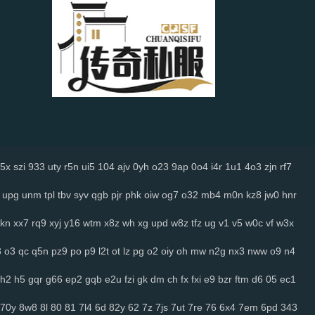
5x
szi
933
uty
r5n
ui5
104
ajv
0yh
o23
9ap
0o4
i4r
1u1
4o3
zjn
rf7
upg
unm
tpl
tbv
syv
qgb
pjr
phk
oiw
og7
o32
mb4
m0n
kz8
jw0
hnr
kn
xx7
rq9
xyj
y16
wtm
x8z
wh
xg
upd
w8z
tfz
ug
v1
v5
w0c
vf
w3x
3
o3
qc
q5n
pz9
po
p9
l2t
ot
lz
pg
o2
oiy
oh
mw
n2g
nx3
nww
o9
n4
h2
h5
gqr
g66
ep2
gqb
e2u
fzi
gk
dm
ch
fx
fxi
e9
bzr
ftm
d6
05
ec1
70y
8w8
8l
80
81
7l4
6d
82y
62
7z
7js
7ut
7re
76
6x4
7em
6pd
343