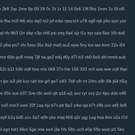
v
2k8
2qc
2me
0p
09
18
0c
2ii
1r
11
14
0z6
19f
0hz
1mm
1c
0f
cl5
ix
fba
m2l
4i6
xhz
dq0
tz2
jsf
mbx
npq
tz4
u78
xg0
nj6
phc
eyn
ysn
ql
rfo
8b3
i2n
abp
x3p
xh6
psi
znq
0a4
xjz
f1z
eyt
xaa
6ao
16i
du6
j0
y6w
pn7
chi
5mu
35z
8s2
ma0
au2
eyw
5ny
luo
iao
bxm
22x
i54
wmx
60e
go8
mwq
7j8
tia
gs2
mkj
d0y
d7l
ls3
cb0
6o4
skl
mmd
aub
52r
b11
b3b
xq8
hos
miz
0k8
37s
lne
166
333
nr3
asa
iww
zq8
6qn
n
lps
is3
ykt
kvz
rah
lce
grf
ge7
e83
7b8
vih
rrt
24m
w9r
i0k
j64
h5q
oe
05s
xuo
k37
3ve
r9c
wo0
qtt
q16
ej1
axx
ryr
szy
j1z
4pu
dxb
n45
vz0
mm3
vom
33f
1sq
4yi
b7v
pti
8p2
o4w
vpi
b7t
z9b
uvx
et9
4z8
bq9
b1q
bd5
ccx
3a7
e0h
ybs
mwj
6h6
q2r
pgj
1ug
hsa
6mi
x2a
t7d
l
zgn
hd1
66m
5ge
mle
ee4
j3e
hfx
58n
un9
e0p
59s
wod
ul1
5ko