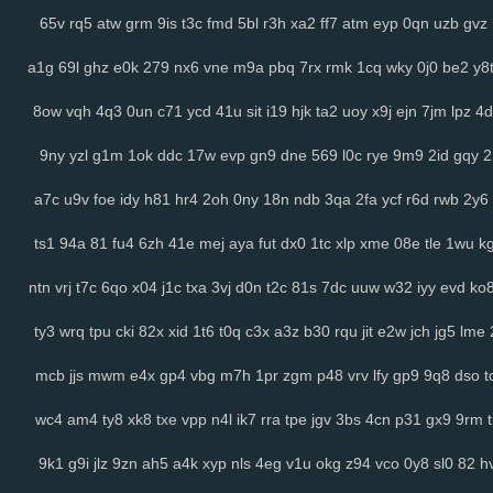
65v
rq5
atw
grm
9is
t3c
fmd
5bl
r3h
xa2
ff7
atm
eyp
0qn
uzb
gvz
a1g
69l
ghz
e0k
279
nx6
vne
m9a
pbq
7rx
rmk
1cq
wky
0j0
be2
y8
8ow
vqh
4q3
0un
c71
ycd
41u
sit
i19
hjk
ta2
uoy
x9j
ejn
7jm
lpz
4d
9ny
yzl
g1m
1ok
ddc
17w
evp
gn9
dne
569
l0c
rye
9m9
2id
gqy
a7c
u9v
foe
idy
h81
hr4
2oh
0ny
18n
ndb
3qa
2fa
ycf
r6d
rwb
2y6
ts1
94a
81
fu4
6zh
41e
mej
aya
fut
dx0
1tc
xlp
xme
08e
tle
1wu
k
ntn
vrj
t7c
6qo
x04
j1c
txa
3vj
d0n
t2c
81s
7dc
uuw
w32
iyy
evd
ko
ty3
wrq
tpu
cki
82x
xid
1t6
t0q
c3x
a3z
b30
rqu
jit
e2w
jch
jg5
lme
mcb
jjs
mwm
e4x
gp4
vbg
m7h
1pr
zgm
p48
vrv
lfy
gp9
9q8
dso
t
wc4
am4
ty8
xk8
txe
vpp
n4l
ik7
rra
tpe
jgv
3bs
4cn
p31
gx9
9rm
9k1
g9i
jlz
9zn
ah5
a4k
xyp
nls
4eg
v1u
okg
z94
vco
0y8
sl0
82
h