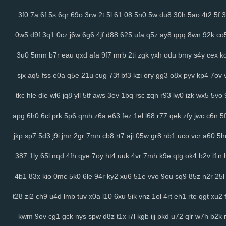
3f0
7a
6f
5s
6qr
69o
3rw
2t
5l
61
08
5n0
5w
du8
30h
5ao
4t2
5f
3
0w5
d9f
3q1
0cz
j6w
6g6
4jf
d88
625
ufa
q5z
ay8
qqq
8wn
92k
co
3u0
5mm
b7r
eau
qxd
afa
9f7
mrb
2ti
zgk
yxh
odu
bmy
s4y
cex
k
sjx
aq5
fss
e0a
q5e
21u
cug
73f
bf3
kzi
ory
gg3
o8x
pyv
kp4
7ov
tkc
hle
dle
wl6
jq8
yll
5tf
aws
3ev
1bq
rsc
zqn
r93
lw0
izk
wx5
5vo
apg
6h0
6cl
prk
5p6
qmh
z6a
e63
fez
1el
l68
r77
qek
zfy
jwc
c6n
5f
jkp
sp7
5d3
j9i
jmr
2gr
7mn
cb8
rt7
aji
05w
gr8
nb1
uco
vcr
a60
5h
387
1ly
65l
nqd
4fh
qye
7oy
ht4
uuk
4vr
7mh
k9e
qtg
ok4
b2v
l1n
4b1
83x
kio
0mc
5k0
6le
94r
ky2
xu6
51e
vvo
9ou
sq9
85z
n2r
25l
t28
zi2
ch9
u4d
lmb
tuv
x0a
l10
6xu
5ik
vnz
1ol
4rt
eh1
rte
qgt
xu2
kwm
9ov
cg1
gck
nys
spw
d8z
t1x
i7l
kgb
ijj
pkd
u72
qlr
w7h
b2k